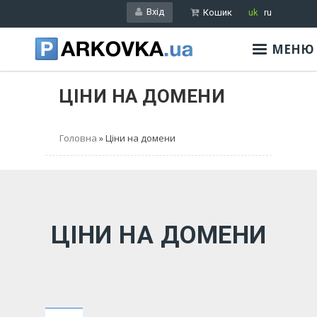
Перейти
Вхід
Кошик
uk
ru
до
основного
МЕНЮ
вмісту
ЦІНИ НА ДОМЕНИ
Головна
Ціни на домени
ЦІНИ НА ДОМЕНИ